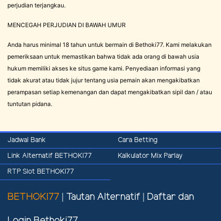
perjudian terjangkau.
MENCEGAH PERJUDIAN DI BAWAH UMUR
Anda harus minimal 18 tahun untuk bermain di Bethoki77. Kami melakukan
pemeriksaan untuk memastikan bahwa tidak ada orang di bawah usia
hukum memiliki akses ke situs game kami. Penyediaan informasi yang
tidak akurat atau tidak jujur tentang usia pemain akan mengakibatkan
perampasan setiap kemenangan dan dapat mengakibatkan sipil dan / atau
tuntutan pidana.
Jadwal Bank
Cara Betting
Link Alternatif BETHOKI77
Kalkulator Mix Parlay
RTP Slot BETHOKI77
BETHOKI77
| Tautan Alternatif | Daftar dan
Login Bethoki77