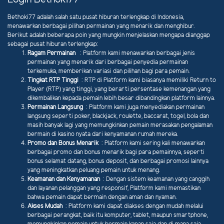
Bethoki77 adalah salah satu pusat hiburan terlengkap di Indonesia,
menawarkan berbagai pilihan permainan yang menarik dan menghibur.
Berikut adalah beberapa poin yang mungkin menjelaskan mengapa dianggap
sebagai pusat hiburan terlengkap:
Ragam Permainan
: Platform kami menawarkan berbagai jenis
permainan yang menarik dari berbagai penyedia permainan
terkemuka, memberikan variasi dan pilihan bagi para pemain.
Tingkat RTP Tinggi
: RTP di Platform kami biasanya memiliki Return to
Player (RTP) yang tinggi, yang berarti persentase kemenangan yang
dikembalikan kepada pemain lebih besar dibandingkan platform lainnya.
Permainan Langsung
: Platform kami juga menyediakan permainan
langsung seperti poker, blackjack, roulette, baccarat, togel, bola dan
masih banyak lagi yang memungkinkan pemain merasakan pengalaman
bermain di kasino nyata dari kenyamanan rumah mereka.
Promo dan Bonus Menarik
: Platform kami sering kali menawarkan
berbagai promo dan bonus menarik bagi para pemainnya, seperti
bonus selamat datang, bonus deposit, dan berbagai promosi lainnya
yang meningkatkan peluang pemain untuk menang.
Keamanan dan Kenyamanan
: Dengan sistem keamanan yang canggih
dan layanan pelanggan yang responsif, Platform kami memastikan
bahwa pemain dapat bermain dengan aman dan nyaman.
Akses Mudah
: Platform kami dapat diakses dengan mudah melalui
berbagai perangkat, baik itu komputer, tablet, maupun smartphone,