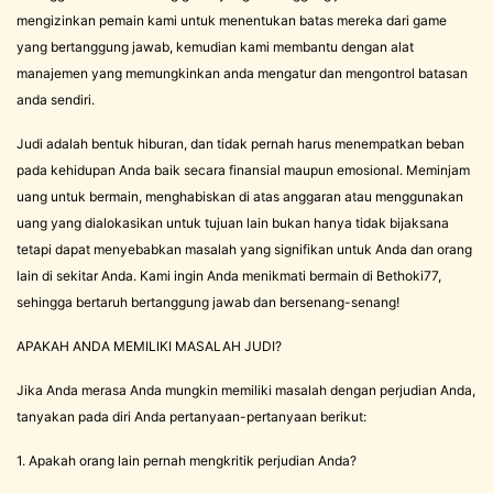
mengizinkan pemain kami untuk menentukan batas mereka dari game
yang bertanggung jawab, kemudian kami membantu dengan alat
manajemen yang memungkinkan anda mengatur dan mengontrol batasan
anda sendiri.
Judi adalah bentuk hiburan, dan tidak pernah harus menempatkan beban
pada kehidupan Anda baik secara finansial maupun emosional. Meminjam
uang untuk bermain, menghabiskan di atas anggaran atau menggunakan
uang yang dialokasikan untuk tujuan lain bukan hanya tidak bijaksana
tetapi dapat menyebabkan masalah yang signifikan untuk Anda dan orang
lain di sekitar Anda. Kami ingin Anda menikmati bermain di Bethoki77,
sehingga bertaruh bertanggung jawab dan bersenang-senang!
APAKAH ANDA MEMILIKI MASALAH JUDI?
Jika Anda merasa Anda mungkin memiliki masalah dengan perjudian Anda,
tanyakan pada diri Anda pertanyaan-pertanyaan berikut:
1. Apakah orang lain pernah mengkritik perjudian Anda?