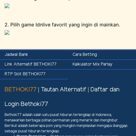
2. Pilih game Idnlive favorit yang ingin di mainkan.
Jadwal Bank
Cara Betting
Link Alternatif BETHOKI77
Kalkulator Mix Parlay
RTP Slot BETHOKI77
BETHOKI77
| Tautan Alternatif | Daftar dan
Login Bethoki77
Bethoki77 adalah salah satu pusat hiburan terlengkap di Indonesia,
menawarkan berbagai pilihan permainan yang menarik dan menghibur.
Berikut adalah beberapa poin yang mungkin menjelaskan mengapa dianggap
sebagai pusat hiburan terlengkap: